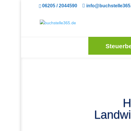
06205 / 2044590
info@buchstelle365
Steuerb
H
Landwir